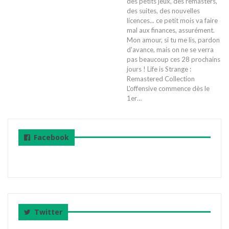
des petits jeux, des remasters,
des suites, des nouvelles
licences... ce petit mois va faire
mal aux finances, assurément.
Mon amour, si tu me lis, pardon
d'avance, mais on ne se verra
pas beaucoup ces 28 prochains
jours !
Life is Strange :
Remastered Collection
L'offensive commence dès le
1er
…
Facebook
Twitter