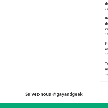
d
11
B
d
c
11
F
e
16
T
m
6 
Suivez-nous
@gayandgeek