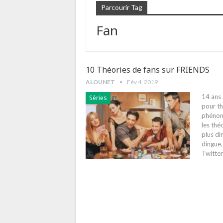
Parcourir Tag
Fan
10 Théories de fans sur FRIENDS
ALOUNET
Fév 4, 2019
14 ans 
Séries
pour th
phénom
les thé
plus di
dingue,
Twitter 