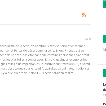
0
après la fin de la série, de nombreux fans se servent d'internet
M
éoriser et tenter de décortiquer la série. Et oui, Friends est un
ène de société, pas étonnant que certaines personnes élaborent
ories les plus folles à son propos. En voici quelques exemples les
ngues et les plus improbables. Publicité pour Starbucks ? Ça paraît
 mais c'est ce que sous entend Alex Baker, un animateur radio, sur
il y a quelques mois. Selon lui, la série serait en réalité…
L
d
1 
P