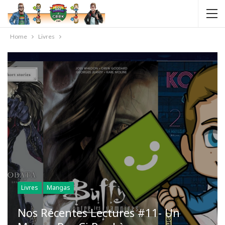
Home
Livres
Livres
Mangas
Nos Récentes Lectures #11- Un