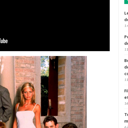
L
d
1 
P
d
11
B
d
c
11
F
e
16
T
m
6 