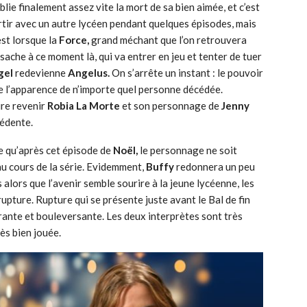
blie finalement assez vite la mort de sa bien aimée, et c’est
tir avec un autre lycéen pendant quelques épisodes, mais
est lorsque la
Force,
grand méchant que l’on retrouvera
sache à ce moment là, qui va entrer en jeu et tenter de tuer
gel
redevienne
Angelus.
On s’arrête un instant : le pouvoir
e l’apparence de n’importe quel personne décédée.
ire revenir
Robia La Morte
et son personnage de
Jenny
cédente.
age qu’après cet épisode de
Noël,
le personnage ne soit
u cours de la série. Evidemment,
Buffy
redonnera un peu
 alors que l’avenir semble sourire à la jeune lycéenne, les
pture. Rupture qui se présente juste avant le Bal de fin
irante et bouleversante. Les deux interprètes sont très
rès bien jouée.