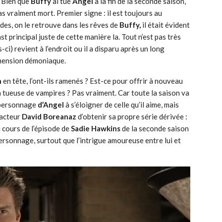
 Bien que
Buffy
ai tué
Angel
à la fin de la seconde saison,
as vraiment mort. Premier signe : il est toujours au
des, on le retrouve dans les rêves de
Buffy,
il était évident
st principal juste de cette manière la. Tout n’est pas très
s-ci) revient à l’endroit ou il a disparu après un long
mension démoniaque.
n
en tête, l’ont-ils ramenés ? Est-ce pour offrir à nouveau
 tueuse de vampires ? Pas vraiment. Car toute la saison va
 personnage
d’Angel
à s’éloigner de celle qu’il aime, mais
’acteur
David Boreanaz
d’obtenir sa propre série dérivée :
 cours de l’épisode de
Sadie Hawkins
de la seconde saison
personnage, surtout que l’intrigue amoureuse entre lui et