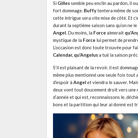
Si
Gilles
semble peu enclin au pardon, il ou
fort dommage.
Buffy
tentera même de sor
cette intrigue sera vite mise de côté. Et c’
durant la septième saison sans qu’on ne le 
Angel.
Du moins, la
Force
aimerait
qu’An
mystique de la
Force
lui permet de prendr
L’occasion est donc toute trouvée pour fa
Calendar, qu’Angelus
a tué la saison pré
S’il est plaisant de la revoir, il est domm
même plus mentionné une seule fois tout a
d’espoir à
Angel
et viendra le sauver. Mais
deux vont tout doucement droit vers une ru
d’année et qui est, reconnaissons le, déch
bons et la partition qui leur ai donné est t