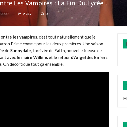
ntre Les Vampires : La Fin Du Lycée !
 2020
2 247
0
contre les vampires
, c’est tout naturellement que je
 Amazon Prime comme pour les deux premières. Une saison
cée de
Sunnydale
, l’arrivée de
Faith
, nouvelle tueuse de
hant avec
le maire Wilkins
et le retour
d’Angel
des
Enfers
ie. On décortique tout ça ensemble.
M