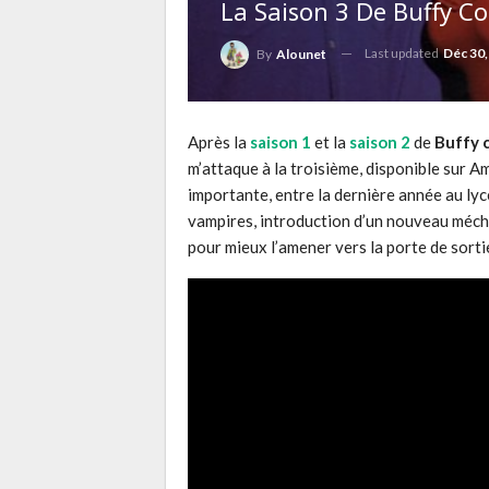
La Saison 3 De Buffy Co
Last updated
Déc 30,
By
Alounet
Après la
saison 1
et la
saison 2
de
Buffy 
m’attaque à la troisième, disponible sur
importante, entre la dernière année au ly
vampires, introduction d’un nouveau méc
pour mieux l’amener vers la porte de sort