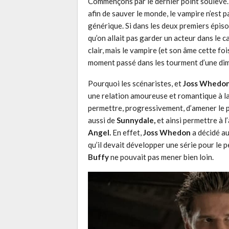
Commençons par le dernier point soulevé.
afin de sauver le monde, le vampire n’est p
générique. Si dans les deux premiers épiso
qu’on allait pas garder un acteur dans le ca
clair, mais le vampire (et son âme cette foi
moment passé dans les tourment d’une di
Pourquoi les scénaristes, et
Joss Whedo
une relation amoureuse et romantique à la
permettre, progressivement, d’amener le
aussi de
Sunnydale,
et ainsi permettre à l
Angel.
En effet,
Joss Whedon
a décidé au
qu’il devait développer une série pour le 
Buffy
ne pouvait pas mener bien loin.