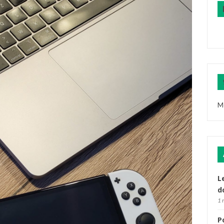
M
L
d
1 
P