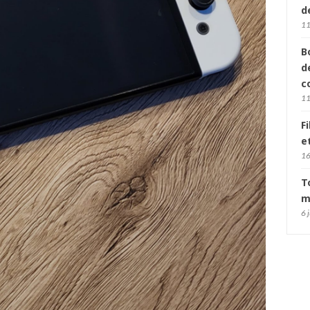
d
11
B
d
c
11
F
e
16
T
m
6 