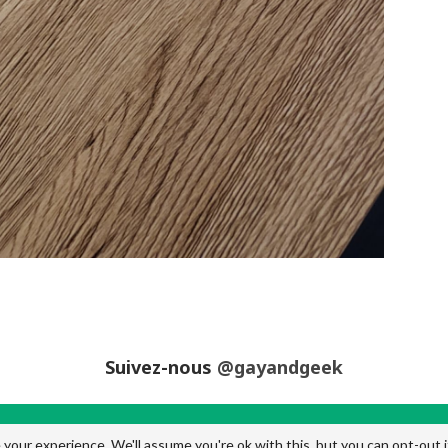
Suivez-nous
@gayandgeek
your experience. We'll assume you're ok with this, but you can opt-out i