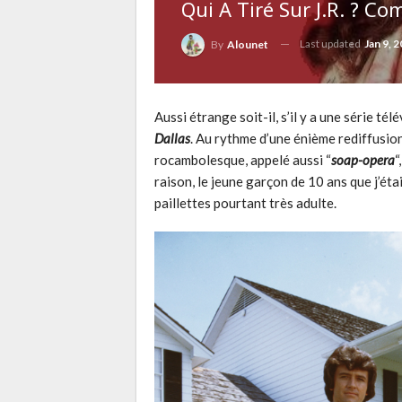
Qui A Tiré Sur J.R. ? Co
Last updated
Jan 9, 
By
Alounet
Aussi étrange soit-il, s’il y a une série tél
Dallas
. Au rythme d’une énième rediffusion 
rocambolesque, appelé aussi “
soap-opera
“
raison, le jeune garçon de 10 ans que j’ét
paillettes pourtant très adulte.