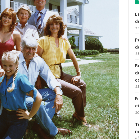
L
d
1 
P
d
11
B
d
c
11
F
e
16
T
m
6 