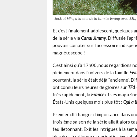
Jock et Ellie, a la tête de la famille Ewing avec J.R
Et c’est finalement adolescent, quelques an
de la série via
Canal Jimmy
. Diffusée l’apr
pouvais compter sur l’accessoire indispen
magnétoscope !
C’est ainsi qu’à 17h00, nous regardions no
pleinement dans l’univers de la famille
Ewi
pourtant, la série était déjà “ancienne”. 
ont connu leurs heures de gloires sur
TF1
très rapidement, la
France
et ses magazines
États-Unis quelques mois plus tôt :
Qui a ti
Premier cliffhanger d’importance dans une 
troisième saison de la série allait alors c
feuilletonnant. Exit les intrigues à la sem
histoires à rallonge et péripéties improba