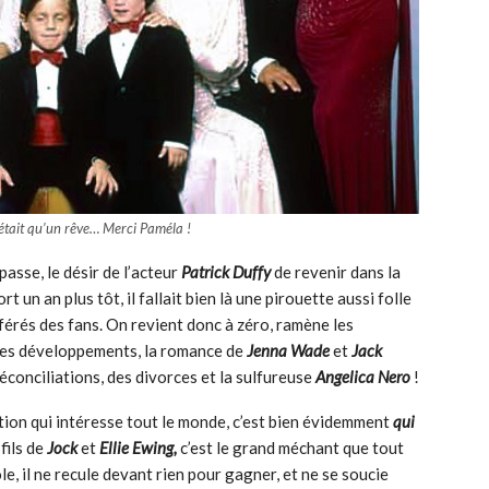
’était qu’un rêve… Merci Paméla !
asse, le désir de l’acteur
Patrick Duffy
de revenir dans la
 un an plus tôt, il fallait bien là une pirouette aussi folle
férés des fans. On revient donc à zéro, ramène les
 des développements, la romance de
Jenna Wade
et
Jack
réconciliations, des divorces et la sulfureuse
Angelica Nero
!
tion qui intéresse tout le monde, c’est bien évidemment
qui
fils de
Jock
et
Ellie Ewing,
c’est le grand méchant que tout
, il ne recule devant rien pour gagner, et ne se soucie