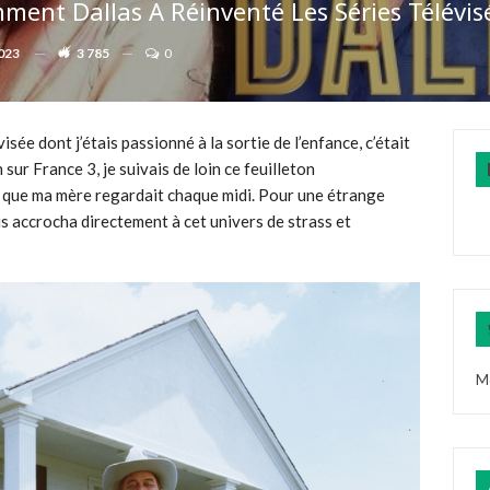
mment Dallas A Réinventé Les Séries Télévis
2023
3 785
0
évisée dont j’étais passionné à la sortie de l’enfance, c’était
sur France 3, je suivais de loin ce feuilleton
, que ma mère regardait chaque midi. Pour une étrange
ais accrocha directement à cet univers de strass et
M