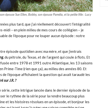
., son épouse Sue Ellen, Bobby, son épouse Paméla, et la petite fille : Lucy
nées plus tard, que j’ai réellement découvert l’intégralité
ès-midi – en plein milieu de mes cours de collégien – je
sable de l’époque pour ne louper aucun épisode : notre
tre épisode quotidien avec ma mère, et que j’entrais
ng
, du pétrole, du Texas, et de l’argent qui coule à flots. Et
Diffusée entre 1978 et 1991 outre Atlantique, les 13 saisons
en Prime-Time (rien que ça), au milieu des années 80. Et
 de l’époque affichaient la question qui avait taraudé les
ré sur J.R. ?
série, cette intrigue lancée dans le dernier épisode de la
asser le rythme de la série pour la rendre beaucoup plus
aine et les histoires résolues en un épisode, et bonjour les
bles qui iront jusqu’à créer une saison complète qui ne