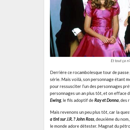
Et tout ça n
Derrière ce rocambolesque tour de passe p
série. Mais voilà, son personnage étant mort
pour ressusciter l’un des personnages pré
personnages un an plus tôt, et on efface
Ewing
, le fils adoptif de
Ray et Donna
, des 
Mais revenons un peu plus tôt, car la ques
a tiré sur J.R. ?
John Ross
, deuxième du nom, 
le monde adore détester. Magnat du pétrole