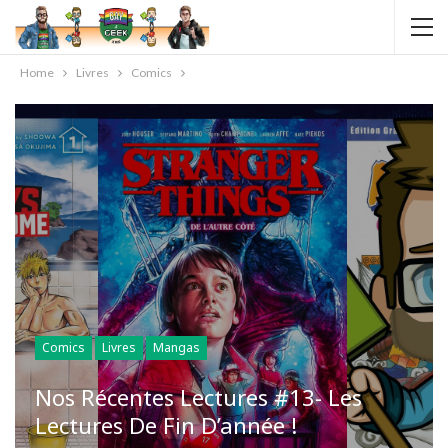
Home
Livres
Comics
Comics
Livres
Mangas
Nos Récentes Lectures #13- Les
Lectures De Fin D’année !