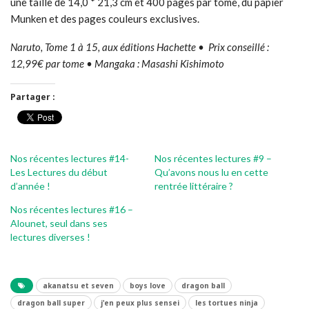
une taille de 14,0 * 21,3 cm et 400 pages par tome, du papier
Munken et des pages couleurs exclusives.
Naruto, Tome 1 à 15, aux éditions Hachette • Prix conseillé :
12,99€ par tome • Mangaka : Masashi Kishimoto
Partager :
Nos récentes lectures #14-
Nos récentes lectures #9 –
Les Lectures du début
Qu’avons nous lu en cette
d’année !
rentrée littéraire ?
Nos récentes lectures #16 –
Alounet, seul dans ses
lectures diverses !
akanatsu et seven
boys love
dragon ball
dragon ball super
j'en peux plus sensei
les tortues ninja