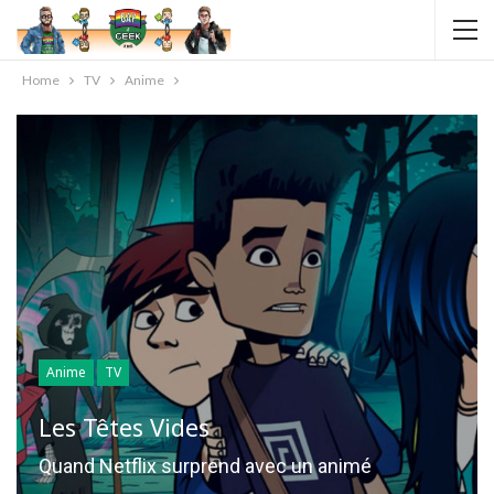
Home
TV
Anime
Anime
TV
Les Têtes Vides
Quand Netflix surprend avec un animé