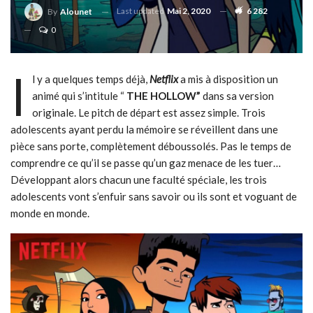
Last updated
Mai 2, 2020
6 282
By
Alounet
0
I
l y a quelques temps déjà,
Netflix
a mis à disposition un
animé qui s’intitule “
THE HOLLOW”
dans sa version
originale. Le pitch de départ est assez simple. Trois
adolescents ayant perdu la mémoire se réveillent dans une
pièce sans porte, complètement déboussolés. Pas le temps de
comprendre ce qu’il se passe qu’un gaz menace de les tuer…
Développant alors chacun une faculté spéciale, les trois
adolescents vont s’enfuir sans savoir ou ils sont et voguant de
monde en monde.