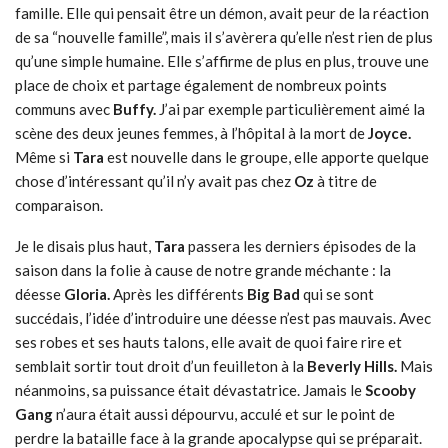
famille. Elle qui pensait être un démon, avait peur de la réaction
de sa “nouvelle famille”, mais il s’avèrera qu’elle n’est rien de plus
qu’une simple humaine. Elle s’affirme de plus en plus, trouve une
place de choix et partage également de nombreux points
communs avec
Buffy.
J’ai par exemple particulièrement aimé la
scène des deux jeunes femmes, à l’hôpital à la mort de
Joyce.
Même si
Tara
est nouvelle dans le groupe, elle apporte quelque
chose d’intéressant qu’il n’y avait pas chez
Oz
à titre de
comparaison.
Je le disais plus haut,
Tara
passera les derniers épisodes de la
saison dans la folie à cause de notre grande méchante : la
déesse
Gloria.
Après les différents
Big Bad
qui se sont
succédais, l’idée d’introduire une déesse n’est pas mauvais. Avec
ses robes et ses hauts talons, elle avait de quoi faire rire et
semblait sortir tout droit d’un feuilleton à la
Beverly Hills.
Mais
néanmoins, sa puissance était dévastatrice. Jamais le
Scooby
Gang
n’aura était aussi dépourvu, acculé et sur le point de
perdre la bataille face à la grande apocalypse qui se préparait.