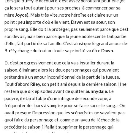
Lorsque
Buffy
le découvre, c’est assez déroutant pour elle (et
ça le sera tout autant pour ses proches, à commencer par sa
mère
Joyce).
Mais très vite, notre héroïne est claire sur un
point : peu importe d’où elle vient,
Dawn
est sa sœur, son
propre sang. Elle doit la protéger, pas seulement parce que c’est
son devoir, mais bien parce que la jeune adolescente fait partie
d’elle, fait partie de sa famille. C’est ainsi que le grand amour de
Buffy
change du tout au tout : sa priorité va être
Dawn.
Et c’est progressivement que cela va s’installer durant la
saison, éliminant alors les deux personnages qui pouvaient
prétendre à un amour inconditionnel de la part de la tueuse.
Tout d’abord
Riley,
son petit ami depuis la dernière saison. Il ne
restera que dix épisodes avant de quitter
Sunnydale.
Le
pauvre, il étai affublé d’une intrigue de seconde zone, à
fréquenter des bars à vampire pour se faire sucer le sang… On
avait presque l’impression que les scénaristes ne savaient pas
quoi faire du personnage et, comme un aveu de l’échec de la
précédente saison, il fallait supprimer le personnage qui