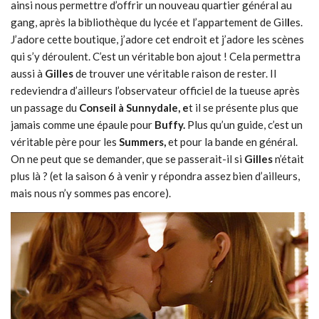
ainsi nous permettre d’offrir un nouveau quartier général au
gang, après la bibliothèque du lycée et l’appartement de Gil
l
es.
J’adore cette boutique, j’adore cet endroit et j’adore les scènes
qui s’y déroulent. C’est un véritable bon ajout ! Cela permettra
aussi à
Gilles
de trouver une véritable raison de rester. Il
redeviendra d’ailleurs l’observateur officiel de la tueuse après
un passage du
Conseil à Sunnydale, e
t il se présente plus que
jamais comme une épaule pour
Buffy.
Plus qu’un guide, c’est un
véritable père pour les
Summers,
et pour la bande en général.
On ne peut que se demander, que se passerait-il si
Gilles
n’était
plus là ? (et la saison 6 à venir y répondra assez bien d’ailleurs,
mais nous n’y sommes pas encore).