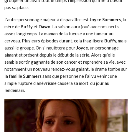
groupe et on avait tout le temps l’impression qu’il ne trouvait
pas sa place.
L’autre personnage majeur à disparaître est
Joyce Summers
, la
mère de
Buffy
et
Dawn.
La saison aura joué avec nos nerfs
assez longtemps. La maman de la tueuse a une tumeur au
cerveau. Plusieurs épisodes durant, cela fragilisera
Buffy,
mais
aussi le groupe. On s’inquiètera pour
Joyce,
un personnage
aimant et présent depuis le début de la série. Alors qu’elle
semble sortir gagnante de son cancer et reprendre sa vie, avec
notamment un nouveau rendez-vous galant, le drame tombe sur
la famille
Summers
sans que personne ne l’ai vu venir : une
simple rupture d’anévrisme causera sa mort, du jour au
lendemain.