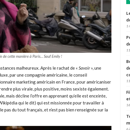
L
d
1 
P
d
11
le de cette manière à Paris… Sauf Emily !
B
nstances malheureux. Après le rachat de «
Savoir
», une
d
c
luxe, par une compagnie américaine, le conseil
11
ionnaire marketing américain en France, pour américaniser
endre plus virale, plus positive, moins sexiste également.
F
le, mais décline l’offre en apprenant qu’elle est enceinte,
e
ikipédia qui le dit) qui est missionnée pour travailler à
16
e pas du tout français, et n’est pas bien renseignée sur la
T
m
6 