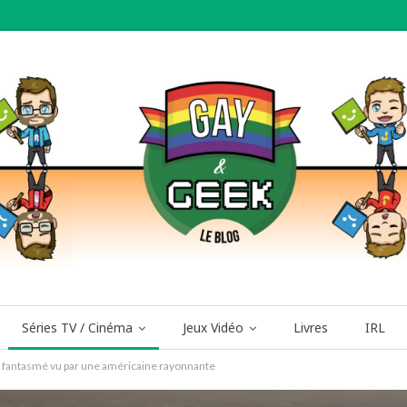
Séries TV / Cinéma
Jeux Vidéo
Livres
IRL
is fantasmé vu par une américaine rayonnante