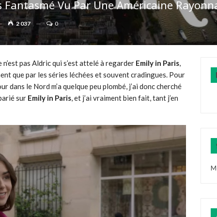
ris Fantasmé Vu Par Une Américaine Rayonn
2 037
0
 n’est pas Aldric qui s’est attelé à regarder
Emily in Paris
,
ment que par les séries léchées et souvent cradingues. Pour
tour dans le Nord m’a quelque peu plombé, j’ai donc cherché
 parié sur
Emily in Paris
, et j’ai vraiment bien fait, tant j’en
M