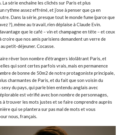
 La série enchaîne les clichés sur Paris et plus
un rythme assez effréné, et j’ose à penser que ça en
 autre. Dans la série, presque tout le monde fume (parce que
avez ?), même au travail, n’en déplaise à Claude Evin.
avantage que le café – vin et champagne en tête – et ceux
 à croire que nos amis parisiens demandent un verre de
au petit-déjeuner. Cocasse.
aire rêver bon nombre d’étrangers idolâtrant Paris, et
lles qui sont certes parfois vrais, mais en permanence
ambre de bonne de 50m2 de notre protagoniste principale,
plus charmantes de Paris, et du fait que son voisin du
 sexy du pays, qui parle bien entendu anglais avec
 déplorable est vérifié avec bon nombre de personnages,
s à trouver les mots justes et se faire comprendre auprès
nière qui se plantera sur pas mal de mots et vous
our nous, français.