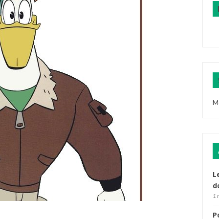
M
L
d
1 
P