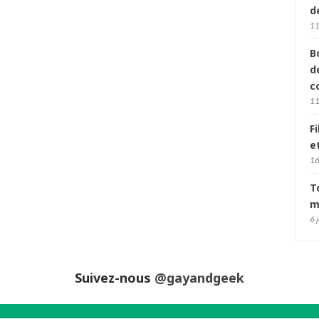
d
11
B
d
c
11
F
e
16
T
m
6 
Suivez-nous
@gayandgeek